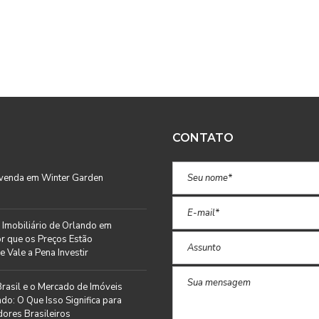
CONTATO
 venda em Winter Garden
Imobiliário de Orlando em
r que os Preços Estão
e Vale a Pena Investir
rasil e o Mercado de Imóveis
do: O Que Isso Significa para
ores Brasileiros