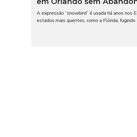
em Orlando sem Abandonar
I
O
A
C
L
A expressão “snowbird” é usada há anos nos 
I
A
estados mais quentes, como a Flórida, fugindo d
L
T
E
M
I
P
M
O
P
R
R
A
E
D
N
A
S
A
N
E
G
Ó
C
I
O
S