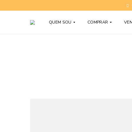
QUEM SOU
COMPRAR
VE
T
C
O
O
N
N
Y
D
B
O
A
M
R
Í
D
N
Y
I
O
S
D
N
Ú
O
V
V
I
O
D
S
A
S