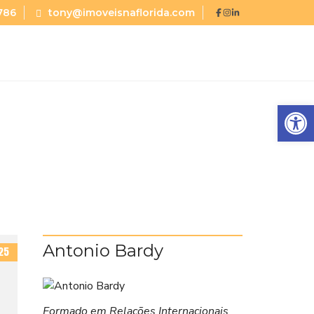
786
tony@imoveisnaflorida.com
Abrir a barra de ferramentas
Antonio Bardy
25
Formado em Relações Internacionais