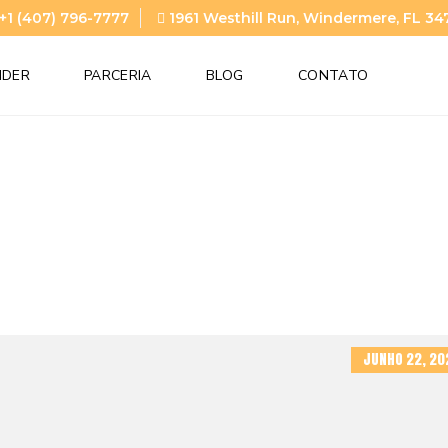
+1 (407) 796-7777
1961 Westhill Run, Windermere, FL 34
NDER
PARCERIA
BLOG
CONTATO
JUNHO 22, 20