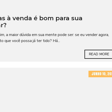
as à venda é bom para sua
r?
m, a maior dúvida em sua mente pode ser: se eu vender agora,
 que você possa já ter tido? Há...
READ MORE
JUNHO 10, 20