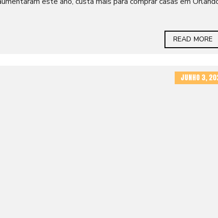
 aumentaram este ano, custa mais para comprar casas em Orland
READ MORE
JUNHO 3, 20