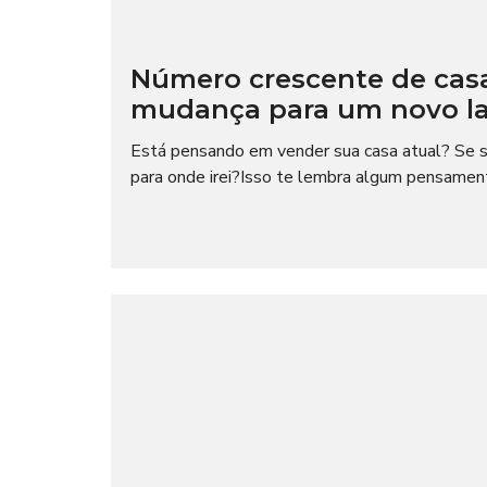
I
O
A
C
L
I
A
Número crescente de cas
L
T
E
mudança para um novo la
M
I
P
M
Está pensando em vender sua casa atual? Se si
O
P
R
para onde irei?Isso te lembra algum pensamento
R
A
E
D
N
A
S
A
N
E
G
Ó
C
I
O
S