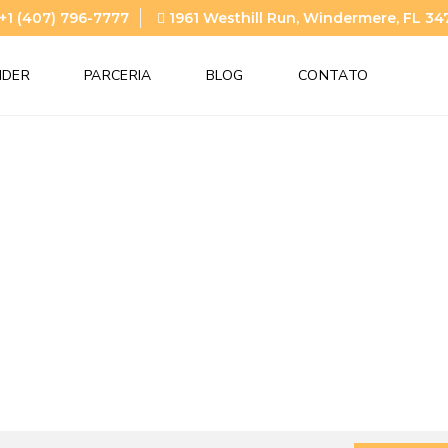
+1 (407) 796-7777
1961 Westhill Run, Windermere, FL 34
NDER
PARCERIA
BLOG
CONTATO