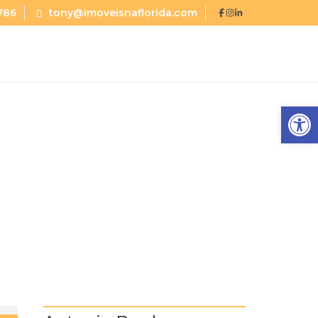
786
tony@imoveisnaflorida.com
Abrir a barra de ferramentas