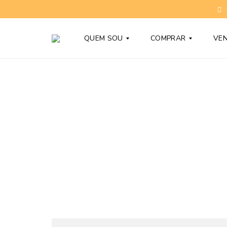
QUEM SOU
COMPRAR
VE
T
C
O
O
N
N
Y
D
B
O
A
M
R
Í
D
N
Y
I
O
S
D
N
Ú
O
V
V
I
O
D
S
A
S