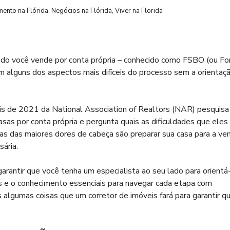
mento na Flórida
,
Negócios na Flórida
,
Viver na Florida
ndo você vende por conta própria – conhecido como FSBO (ou Fo
m alguns dos aspectos mais difíceis do processo sem a orientaç
s de 2021 da National Association of Realtors (NAR) pesquisa
as por conta própria e pergunta quais as dificuldades que eles
 das maiores dores de cabeça são preparar sua casa para a ven
sária.
rantir que você tenha um especialista ao seu lado para orientá
s e o conhecimento essenciais para navegar cada etapa com
as algumas coisas que um corretor de imóveis fará para garantir q