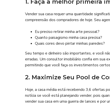
1. Faça a melhor primeira 
I
O
A
C
L
I
Vender sua casa requer uma quantidade significat
A
L
T
compreensão dos compradores de hoje. Seu agen
E
M
I
P
Eu preciso retirar minha arte pessoal?
M
O
P
Quanto paisagismo minha casa precisa?
R
R
A
Quais cores devo pintar minhas paredes?
E
D
N
A
S
Seu tempo e dinheiro são importantes, e você nã
A
erradas. Um consultor imobiliário confia em sua e
N
E
permitindo que você faça os investimentos certos 
G
Ó
C
2. Maximize Seu Pool de C
I
O
S
Hoje, a casa média está recebendo 3,6 ofertas 
notícia se você está planejando vender, pois quan
vender sua casa em uma guerra de lances e por u