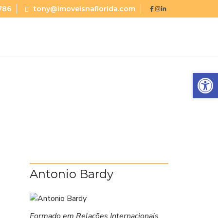
786
tony@imoveisnaflorida.com
Abrir a barra de ferramentas
Antonio Bardy
Formado em Relações Internacionais