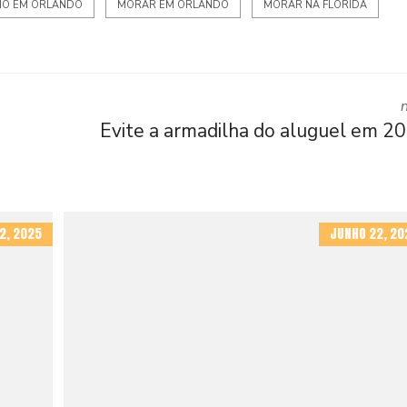
IO EM ORLANDO
MORAR EM ORLANDO
MORAR NA FLÓRIDA
Evite a armadilha do aluguel em 2
2, 2025
JUNHO 22, 20