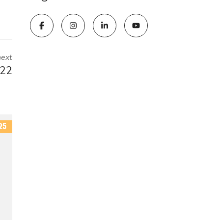
next
022
25