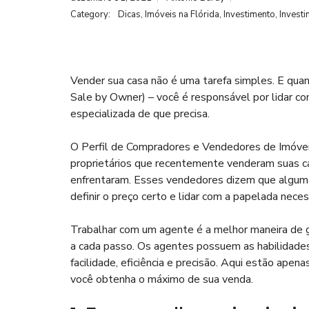
F
M
Category:
Dicas
,
Imóveis na Flórida
,
Investimento
,
Investi
R
I
E
A
R
Q
M
E
U
I
S
E
I
N
D
Vender sua casa não é uma tarefa simples. E qua
O
T
E
R
E
Sale by Owner) – você é responsável por lidar co
N
L
S
R
C
A
especializada de que precisa.
E
I
N
S
A
R
D
I
L
E
O
O Perfil de Compradores e Vendedores de Imóvei
D
S
E
proprietários que recentemente venderam suas cas
P
C
N
O
enfrentaram. Esses vendedores dizem que algumas
O
C
N
M
I
definir o preço certo e lidar com a papelada neces
S
E
A
A
R
L
B
C
Trabalhar com um agente é a melhor maneira de ga
I
I
L
a cada passo. Os agentes possuem as habilidade
C
A
I
O
L
facilidade, eficiência e precisão. Aqui estão apen
D
M
A
E
você obtenha o máximo de sua venda.
D
R
E
C
S