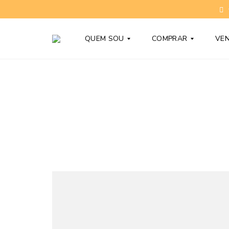
QUEM SOU
COMPRAR
VE
T
C
O
O
N
N
Y
D
B
O
A
M
R
Í
D
N
Y
I
O
S
D
N
Ú
O
V
V
I
O
D
S
A
S