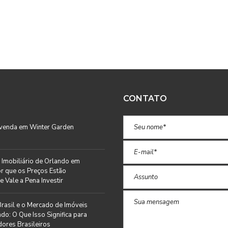
CONTATO
 venda em Winter Garden
Imobiliário de Orlando em
r que os Preços Estão
e Vale a Pena Investir
rasil e o Mercado de Imóveis
do: O Que Isso Significa para
ores Brasileiros