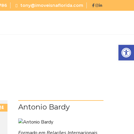
786
tony@imoveisnaflorida.com
Abrir a barra de ferramentas
Antonio Bardy
24
Formado em Relações Internacionais