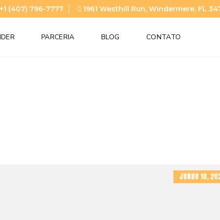
+1 (407) 796-7777
1961 Westhill Run, Windermere, FL 34
NDER
PARCERIA
BLOG
CONTATO
JUNHO 10, 20