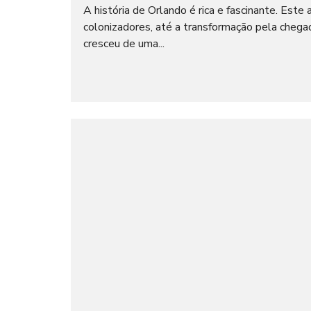
I
O
A história de Orlando é rica e fascinante. Este
A
C
L
colonizadores, até a transformação pela cheg
I
A
cresceu de uma...
L
T
E
M
I
P
M
O
P
R
R
A
E
D
N
A
S
A
N
E
G
Ó
C
I
O
S