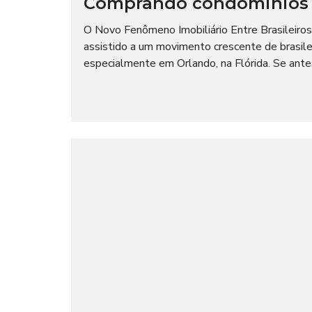
Comprando condominios 
I
O
A
C
L
O Novo Fenômeno Imobiliário Entre Brasileiro
I
A
assistido a um movimento crescente de brasil
L
T
especialmente em Orlando, na Flórida. Se antes
E
M
I
P
M
O
P
R
R
A
E
D
N
A
S
A
N
E
G
Ó
C
I
O
S