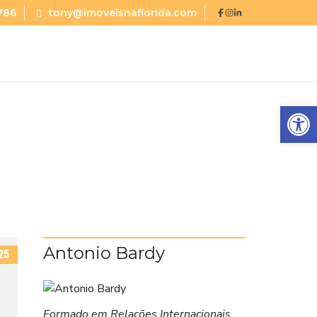
786
tony@imoveisnaflorida.com
Abrir a barra de ferramentas
Antonio Bardy
25
Formado em Relações Internacionais