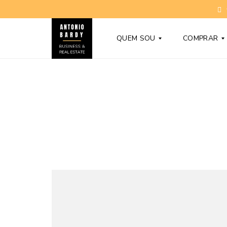
QUEM SOU
COMPRAR
T
C
O
O
N
N
Y
D
B
O
A
M
R
Í
D
N
Y
I
O
S
D
N
Ú
O
V
V
I
O
D
S
A
S