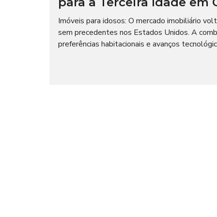
para a Terceira Idade em 
I
O
A
C
L
Imóveis para idosos: O mercado imobiliário v
I
A
sem precedentes nos Estados Unidos. A combi
L
T
preferências habitacionais e avanços tecnológi
E
M
I
P
M
O
P
R
R
A
E
D
N
A
S
A
N
E
G
Ó
C
I
O
S