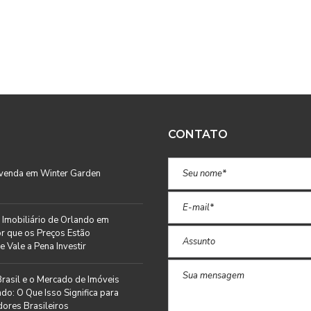
CONTATO
 venda em Winter Garden
Imobiliário de Orlando em
r que os Preços Estão
e Vale a Pena Investir
rasil e o Mercado de Imóveis
do: O Que Isso Significa para
ores Brasileiros