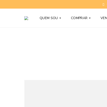
QUEM SOU
COMPRAR
VE
T
C
O
O
N
N
Y
D
B
O
A
M
R
Í
D
N
Y
I
O
S
D
N
Ú
O
V
V
I
O
D
S
A
S