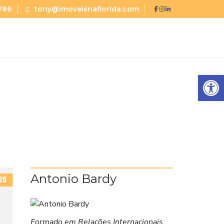
786
tony@imoveisnaflorida.com
Abrir a barra de ferramentas
Antonio Bardy
25
Formado em Relações Internacionais