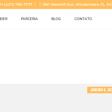
+1 (407) 796-7777
1961 Westhill Run, Windermere, FL 34
NDER
PARCERIA
BLOG
CONTATO
JANEIRO 6, 20