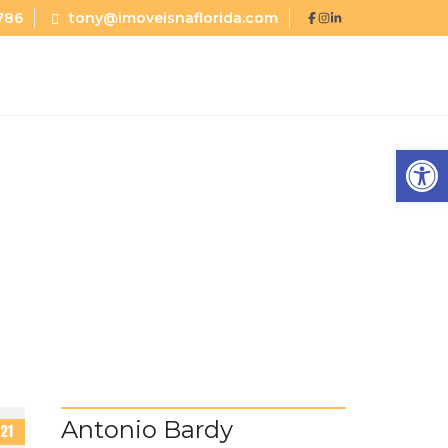
786
tony@imoveisnaflorida.com
Abrir a barra de ferramentas
Antonio Bardy
21