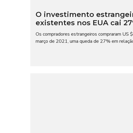
I
O
A
C
L
I
O investimento estrangei
A
existentes nos EUA cai 27
L
T
E
M
Os compradores estrangeiros compraram US $ 
I
P
M
março de 2021, uma queda de 27% em relação a
O
P
R
R
A
E
D
N
A
S
A
N
E
G
Ó
C
I
O
S