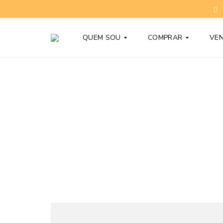
QUEM SOU
COMPRAR
VE
T
C
O
O
N
N
Y
D
B
O
A
M
R
Í
D
N
Y
I
O
S
D
N
Ú
O
V
V
I
O
D
S
A
S