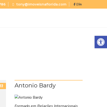
786
tony@imoveisnaflorida.com
Abrir a barra de ferramentas
Antonio Bardy
22
Formado em Relações Internacionais