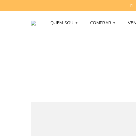
QUEM SOU
COMPRAR
VE
T
C
O
O
N
N
Y
D
B
O
A
M
R
Í
D
N
Y
I
O
S
D
N
Ú
O
V
V
I
O
D
S
A
S