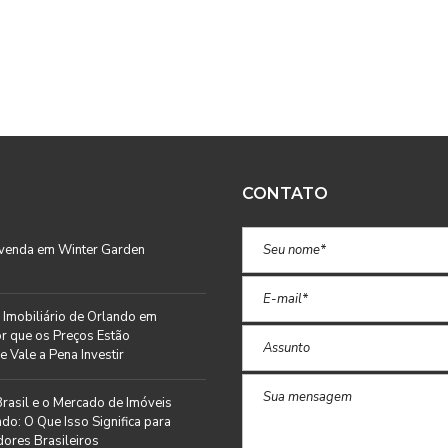
CONTATO
 venda em Winter Garden
Imobiliário de Orlando em
r que os Preços Estão
e Vale a Pena Investir
rasil e o Mercado de Imóveis
do: O Que Isso Significa para
ores Brasileiros