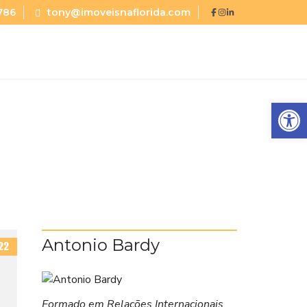
786
tony@imoveisnaflorida.com
Abrir a barra de ferramentas
Antonio Bardy
22
Formado em Relações Internacionais