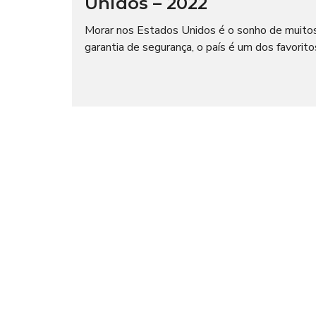
Unidos – 2022
I
O
A
C
L
Morar nos Estados Unidos é o sonho de muitos
I
A
garantia de segurança, o país é um dos favorito
L
T
E
M
I
P
M
O
P
R
R
A
E
D
N
A
S
A
N
E
G
Ó
C
I
O
S