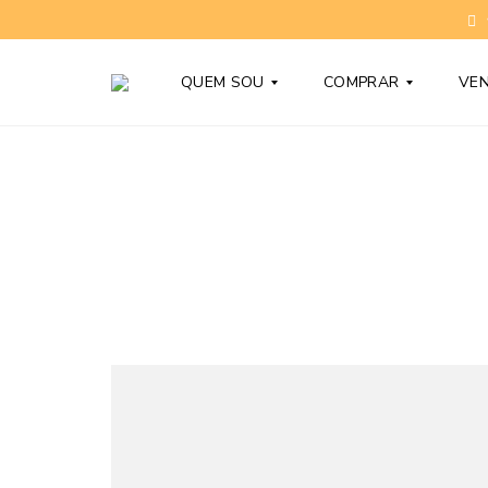
QUEM SOU
COMPRAR
VE
T
C
O
O
N
N
Y
D
B
O
A
M
R
Í
D
N
Y
I
O
S
D
N
Ú
O
V
V
I
O
D
S
A
S