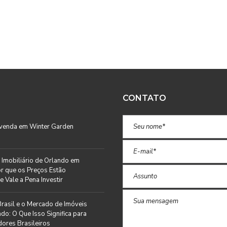
CONTATO
 venda em Winter Garden
Imobiliário de Orlando em
r que os Preços Estão
e Vale a Pena Investir
rasil e o Mercado de Imóveis
do: O Que Isso Significa para
ores Brasileiros