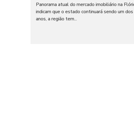
I
O
Panorama atual do mercado imobiliário na Flór
A
C
L
indicam que o estado continuará sendo um do
I
A
anos, a região tem...
L
T
E
M
I
P
M
O
P
R
R
A
E
D
N
A
S
A
N
E
G
Ó
C
I
O
S