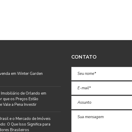
CONTATO
 venda em Winter Garden
Imobiliário de Orlando em
r que os Preços Estão
e Vale a Pena Investir
rasil e o Mercado de Imóveis
do: O Que Isso Significa para
ores Brasileiros