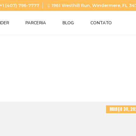
+1 (407) 796-7777
1961 Westhill Run, Windermere, FL 34
NDER
PARCERIA
BLOG
CONTATO
MARÇO 30, 20