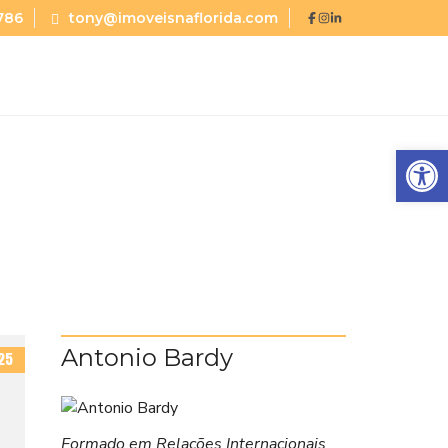
786
tony@imoveisnaflorida.com
Abrir a barra de ferramentas
Antonio Bardy
25
Formado em Relações Internacionais