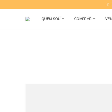
QUEM SOU
COMPRAR
VE
T
C
O
O
N
N
Y
D
B
O
A
M
R
Í
D
N
Y
I
O
S
D
N
Ú
O
V
V
I
O
D
S
A
S