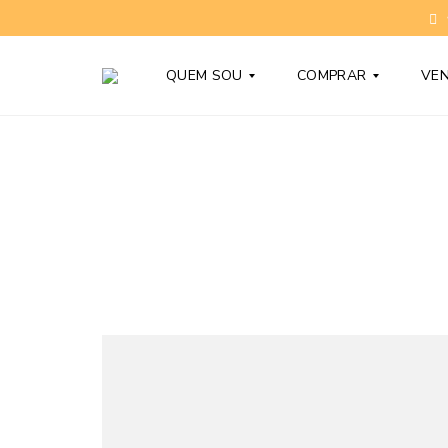
QUEM SOU
COMPRAR
VE
T
C
O
O
N
N
Y
D
B
O
A
M
R
Í
D
N
Y
I
O
S
D
N
Ú
O
V
V
I
O
D
S
A
S