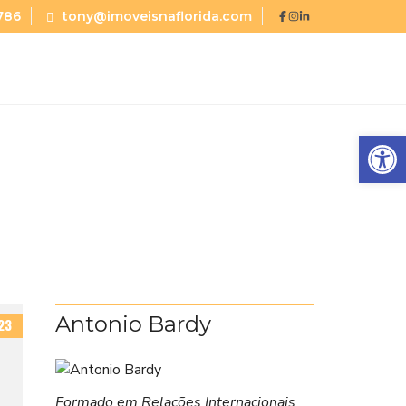
786
tony@imoveisnaflorida.com
Abrir a barra de ferramentas
Antonio Bardy
23
Formado em Relações Internacionais