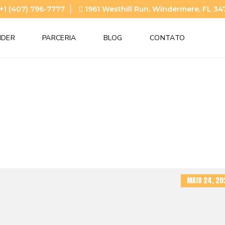
+1 (407) 796-7777
1961 Westhill Run, Windermere, FL 34
NDER
PARCERIA
BLOG
CONTATO
MAIO 24, 20