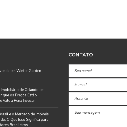
CONTATO
 venda em Winter Garden
Imobiliário de Orlando em
r que os Preços Estão
e Vale a Pena Investir
rasil e o Mercado de Imóveis
do: O Que Isso Significa para
ores Brasileiros