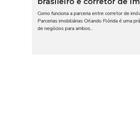
brasileiro e corretor de i
I
O
A
C
L
Como funciona a parceria entre corretor de imóv
I
A
Parcerias imobiliárias Orlando Flórida é uma 
L
T
de negócios para ambos...
E
M
I
P
M
O
P
R
R
A
E
D
N
A
S
A
N
E
G
Ó
C
I
O
S