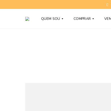
QUEM SOU
COMPRAR
VE
T
C
O
O
N
N
Y
D
B
O
A
M
R
Í
D
N
Y
I
O
S
D
N
Ú
O
V
V
I
O
D
S
A
S