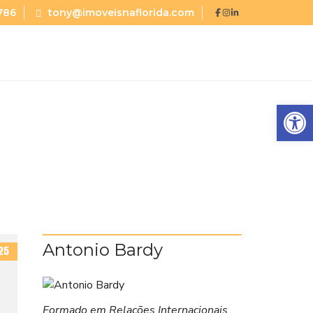
786
tony@imoveisnaflorida.com
Abrir a barra de ferramentas
Antonio Bardy
25
Formado em Relações Internacionais