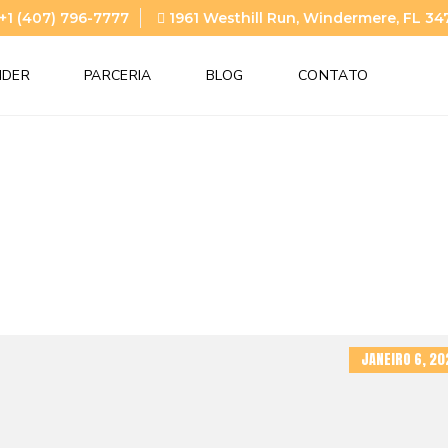
+1 (407) 796-7777
1961 Westhill Run, Windermere, FL 34
NDER
PARCERIA
BLOG
CONTATO
JANEIRO 6, 20