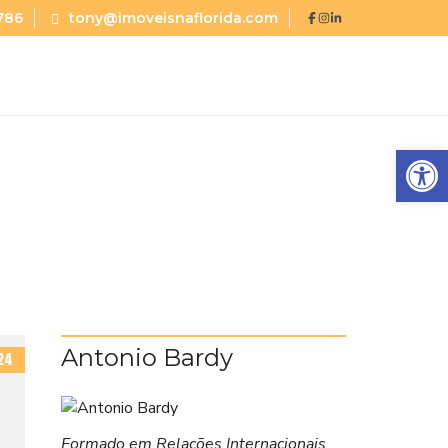
786
tony@imoveisnaflorida.com
Abrir a barra de ferramentas
Antonio Bardy
24
Formado em Relações Internacionais