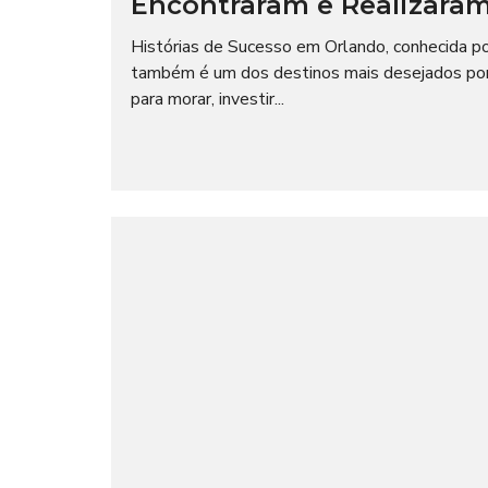
Encontraram e Realizaram
I
O
A
C
L
Histórias de Sucesso em Orlando, conhecida p
I
A
também é um dos destinos mais desejados por
L
T
para morar, investir...
E
M
I
P
M
O
P
R
R
A
E
D
N
A
S
A
N
E
G
Ó
C
I
O
S