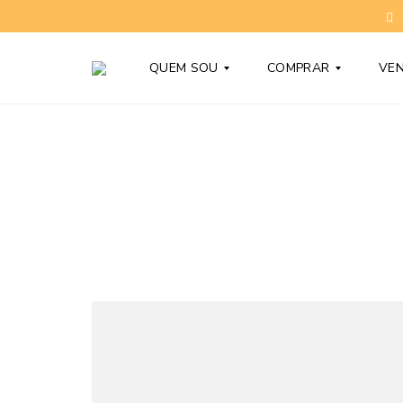
QUEM SOU
COMPRAR
VE
T
C
O
O
N
N
Y
D
B
O
A
M
R
Í
D
N
Y
I
O
S
D
N
Ú
O
V
V
I
O
D
S
A
S