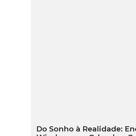
F
M
R
I
E
A
R
Q
M
E
U
I
S
E
I
N
D
O
T
E
R
E
N
L
S
R
C
A
E
I
N
S
A
R
D
I
L
E
O
D
S
E
P
C
N
O
O
C
N
M
I
S
E
A
A
R
L
B
C
I
I
L
C
A
I
O
L
D
M
A
E
D
R
Do Sonho à Realidade: En
E
C
S