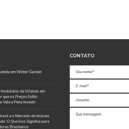
CONTATO
 venda em Winter Garden
Imobiliário de Orlando em
r que os Preços Estão
e Vale a Pena Investir
rasil e o Mercado de Imóveis
do: O Que Isso Significa para
ores Brasileiros