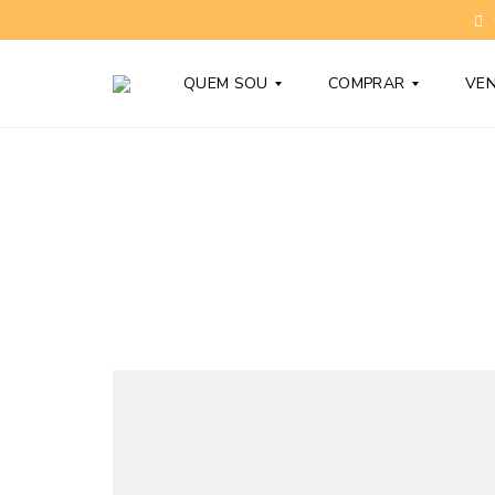
QUEM SOU
COMPRAR
VE
T
C
O
O
N
N
Y
D
B
O
A
M
R
Í
D
N
Y
I
O
S
D
N
Ú
O
V
V
I
O
D
S
A
S