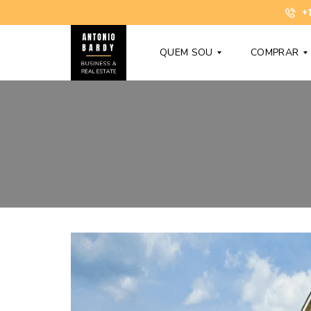
+1
QUEM SOU
COMPRAR
T
C
O
O
N
N
Y
D
B
O
A
M
R
Í
D
N
Y
I
O
S
D
N
Ú
O
V
V
I
O
D
S
A
S