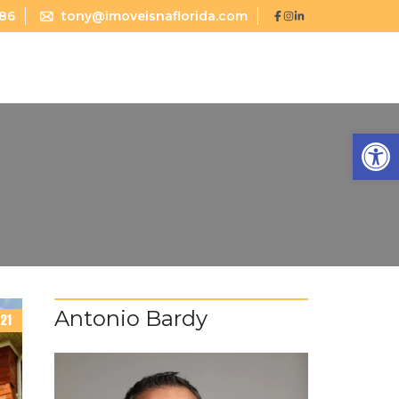
786
tony@imoveisnaflorida.com
Abrir a barra de ferramentas
Antonio Bardy
021