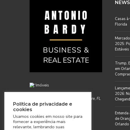
NEWS
Casas à
Florida
Mercado 
2025: Po
Estáveis 
Trump, B
em Orlan
Comprad
Lançamen
2026: N
1961 Westhill Run, Windermere, FL
Chegan
Política de privacidade e
34786
cookies
Entenda 
Usamos cookies em nosso site para
de Orang
+1 (407) 796-7777
fornecer a experiência mais
Orlando
relevante, lembrando suas