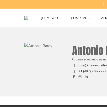
QUEM SOU
COMPRAR
VE
T
C
Antonio
O
O
N
N
Y
D
B
O
Organização:
Imóveis na
A
M
R
Í
tony@imoveisnaflor
D
N
+1 (407) 796-7777
Y
I
O
S
D
N
Ú
O
V
V
I
O
D
S
A
S