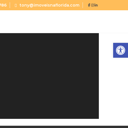
786
tony@imoveisnaflorida.com
Abrir a barra de ferramentas