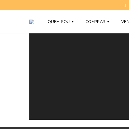
QUEM SOU
COMPRAR
VE
T
C
O
O
N
N
Y
D
B
O
A
M
R
Í
D
N
Y
I
O
S
D
N
Ú
O
V
V
I
O
D
S
A
S